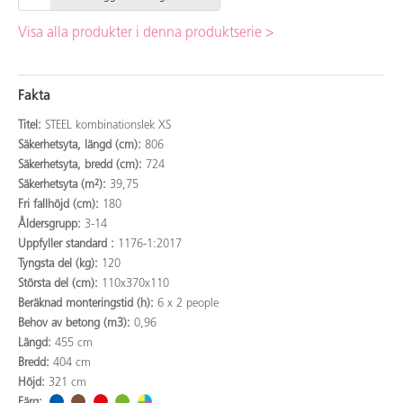
Visa alla produkter i denna produktserie >
Fakta
Titel:
STEEL kombinationslek XS
Säkerhetsyta, längd (cm):
806
Säkerhetsyta, bredd (cm):
724
Säkerhetsyta (m²):
39,75
Fri fallhöjd (cm):
180
Åldersgrupp:
3-14
Uppfyller standard :
1176-1:2017
Tyngsta del (kg):
120
Största del (cm):
110x370x110
Beräknad monteringstid (h):
6 x 2 people
Behov av betong (m3):
0,96
Längd:
455 cm
Bredd:
404 cm
Höjd:
321 cm
Färg: