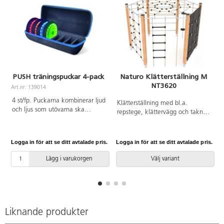
PUSH träningspuckar 4-pack
Naturo Klätterställning M
NT3620
Art.nr: 139014
4 st/fp. Puckarna kombinerar ljud
Klätterställning med bl.a.
och ljus som utövarna ska
repstege, klättervägg och taknät.
springa och släcka. De styrs med
Vid installation ska alltid den
en kostnadsfri app och passar
medföljande manualen
både nybörjare och avancerade
användas. Den senaste versionen
Logga in för att se ditt avtalade pris.
Logga in för att se ditt avtalade pris.
L
utövare. Puckarna är
finns att tillgå på begäran.
återuppladdningsbara och
Inkluderar markförankring K1.
Lägg i varukorgen
Välj variant
batterierna håller för ca 8
timmars kontinuerligt
användande. Kablar,
laddningshub och förvaringsväska
medföljer. Förvaras inomhus.
Liknande produkter