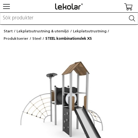
Möbler & inredning
Start
Lekplatsutrustning & utemiljö
Lekplatsutrustning
Lekplatsutrustning & utemiljö
Produktserier
Steel
STEEL kombinationslek XS
Skapa
Leka
Lära
Barnvagnar & småbarnsartiklar
Skolförbrukning & kontorsmaterial
Logga in / Registrera dig
Hitta din säljare
Kontakta Lekolar