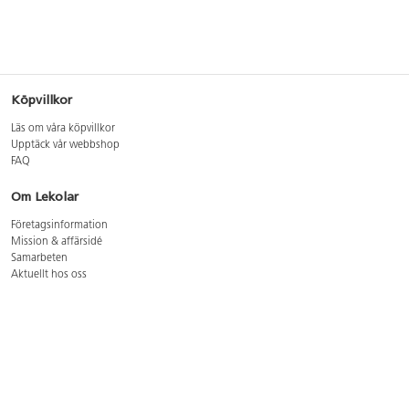
Köpvillkor
Läs om våra köpvillkor
Upptäck vår webbshop
FAQ
Om Lekolar
Företagsinformation
Mission & affärsidé
Samarbeten
Aktuellt hos oss
GDPR
Cookie Policy
Whistleblowing
Lediga jobb
Bruttoprislista lära, skapa, leka 2026-5
Bruttoprislista möbler 2026-3
Bruttoprislista lekplatsutrustning och utemiljö 2026-3