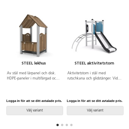
STEEL lekhus
STEEL aktivitetstorn
Av stål med lärpanel och disk.
Aktivitetstorn i stål med
HDPE-paneler i multifärgad och
rutschkana och glidstänger. Vid
HPL-paneler i övriga färger. Vid
installation ska alltid den
installation ska alltid den
medföljande manualen
medföljande manualen
användas. Den senaste versionen
användas. Den senaste versionen
finns att tillgå på begäran.
Logga in för att se ditt avtalade pris.
Logga in för att se ditt avtalade pris.
L
finns att tillgå på begäran.
Leverantörens artikelnummer
Leverantörens artikelnummer
Steel 0200 Inkluderar
Välj variant
Välj variant
Steel 0814 Inkluderar
markförankring K1.
markförankring K1.