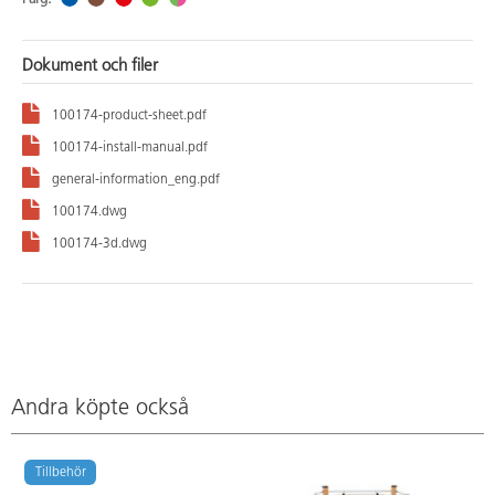
Dokument och filer
100174-product-sheet.pdf
100174-install-manual.pdf
general-information_eng.pdf
100174.dwg
100174-3d.dwg
Andra köpte också
Tillbehör