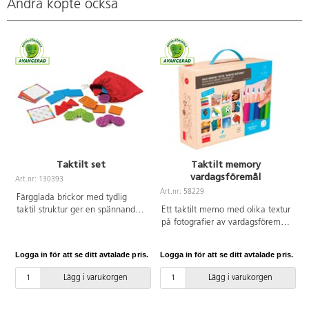
Andra köpte också
Taktilt set
Taktilt memory
vardagsföremål
Art.nr: 130393
A
Art.nr: 58229
Färgglada brickor med tydlig
taktil struktur ger en spännande
Ett taktilt memo med olika textur
utmaning i att hitta rätt bit till sitt
på fotografier av vardagsföremål.
kort. Försök hitta två matchande
Kan spelas som ett klassiskt
bitar i påsen, men bara genom
memory där man utforskar de
Logga in för att se ditt avtalade pris.
Logga in för att se ditt avtalade pris.
L
att känna. Förklara hur ytan
taktila ytorna, eller genom att
känns och utveckla språket.
med ögonbindel försöka matcha
Lägg i varukorgen
Lägg i varukorgen
Innehåller 20 bitar med 5 olika
paren. Innehåller 34 kort av
ytor och 10 aktivitetskort. Mått:
kraftig kartong i storlek 9x9 cm.