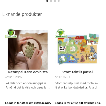
ca 5 cm. PVC-fri.
Av FSC-märkt trä. PVC-fri. Från 3
år.
Liknande produkter
Naturspel Känn och hitta
Stort taktilt pussel
Art.nr: 135046
Art.nr: 16634
A
24 delar och en förvaringspåse.
Stort känselpussel med motiv av
Använd det taktila och visuella
8 st olika bondgårdsdjur. Alla djur
sinnet samt träna minnet med
har olika ytstruktur som barnen
det här naturligt vackra
kan lägga på rätt plats inuti
memoryspelet. PVC-fri. Från 3 år.
pusslet och sedan upptäcka med
Logga in för att se ditt avtalade pris.
Logga in för att se ditt avtalade pris.
L
känseln. Bitar av kraftig kartong.