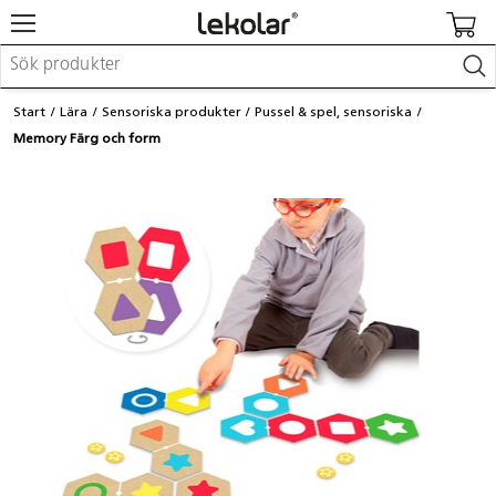
Möbler & inredning
Start
Lära
Sensoriska produkter
Pussel & spel, sensoriska
Lekplatsutrustning & utemiljö
Memory Färg och form
Skapa
Leka
Lära
Barnvagnar & småbarnsartiklar
Skolförbrukning & kontorsmaterial
Logga in / Registrera dig
Hitta din säljare
Kontakta Lekolar