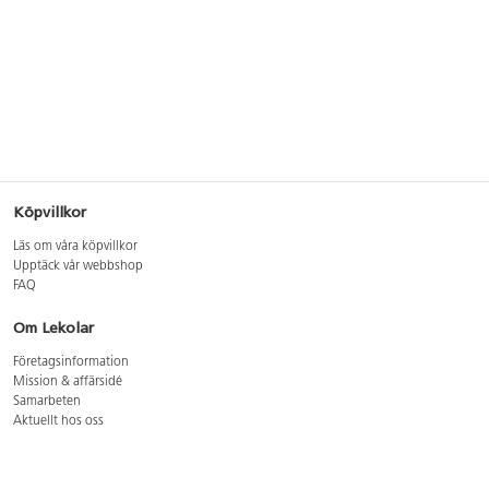
Köpvillkor
Läs om våra köpvillkor
Upptäck vår webbshop
FAQ
Om Lekolar
Företagsinformation
Mission & affärsidé
Samarbeten
Aktuellt hos oss
GDPR
Cookie Policy
Whistleblowing