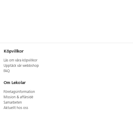
Köpvillkor
Läs om våra köpvillkor
Upptäck vår webbshop
FAQ
Om Lekolar
Företagsinformation
Mission & affärsidé
Samarbeten
Aktuellt hos oss
GDPR
Cookie Policy
Whistleblowing
Lediga jobb