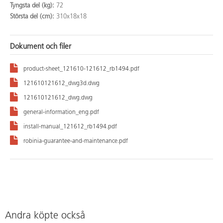
Tyngsta del (kg):
72
Största del (cm):
310x18x18
Dokument och filer
product-sheet_121610-121612_rb1494.pdf
121610121612_dwg3d.dwg
121610121612_dwg.dwg
general-information_eng.pdf
install-manual_121612_rb1494.pdf
robinia-guarantee-and-maintenance.pdf
Andra köpte också