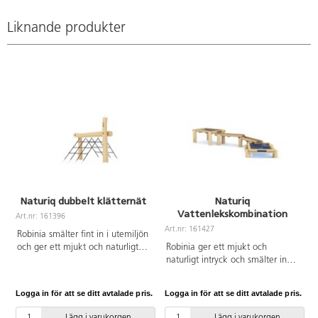
Liknande produkter
Naturiq dubbelt klätternät
Naturiq
Vattenlekskombination
Art.nr: 161396
A
Art.nr: 161427
Robinia smälter fint in i utemiljön
och ger ett mjukt och naturligt
Robinia ger ett mjukt och
intryck. På detta klätternät kan
naturligt intryck och smälter in
flera barn klättra samtidigt och
fint i utemiljön. Denna
utmanas i att försöka ta sig över
kombination består av 2
Logga in för att se ditt avtalade pris.
Logga in för att se ditt avtalade pris.
L
bjälken på toppen. I klättring
vattenbord med 2 vattenrännor.
utvecklas barnens motoriska
Den transparenta botten
Lägg i varukorgen
Lägg i varukorgen