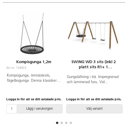
Kompisgunga 1,2m
SWING WD 3 sits (inkl 2
platt sits R1+ 1
Art.nr: 134923
fågelbogunga R6)
Kompisgunga, örnnästesits,
Gungställning i trä. Impregnerad
fågelbogunga. Denna klassiker
och laminerad furu. Vid
har många namn. Dia. 1,2 m.
installation ska alltid den
medföljande manualen
användas. Den senaste versionen
Logga in för att se ditt avtalade pris.
Logga in för att se ditt avtalade pris.
L
finns att tillgå på begäran.
Leverantörens artikelnummer
Lägg i varukorgen
Välj variant
WD1494 Inkluderar
markförankring K1.