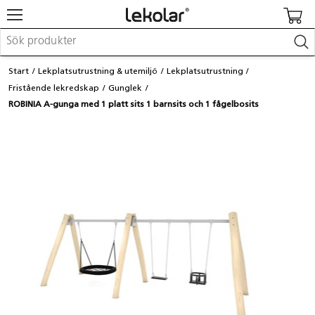
Möbler & inredning
Start
Lekplatsutrustning & utemiljö
Lekplatsutrustning
Lekplatsutrustning & utemiljö
Fristående lekredskap
Gunglek
Skapa
ROBINIA A-gunga med 1 platt sits 1 barnsits och 1 fågelbosits
Leka
Lära
Barnvagnar & småbarnsartiklar
Skolförbrukning & kontorsmaterial
Logga in / Registrera dig
Hitta din säljare
Kontakta Lekolar