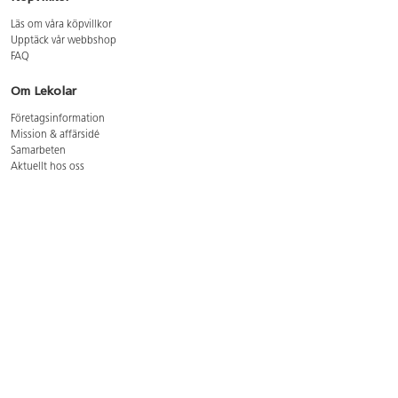
Läs om våra köpvillkor
Upptäck vår webbshop
FAQ
Om Lekolar
Företagsinformation
Mission & affärsidé
Samarbeten
Aktuellt hos oss
GDPR
Cookie Policy
Whistleblowing
Lediga jobb
Bruttoprislista lära, skapa, leka 2026-5
Bruttoprislista möbler 2026-3
Bruttoprislista lekplatsutrustning och utemiljö 2026-3
Kontakt
Öppettider kundtjänst: mån-tors 8-17, fre 8-16
Kundtjänst: 0479-19900
kundtjanst@lekolar.se