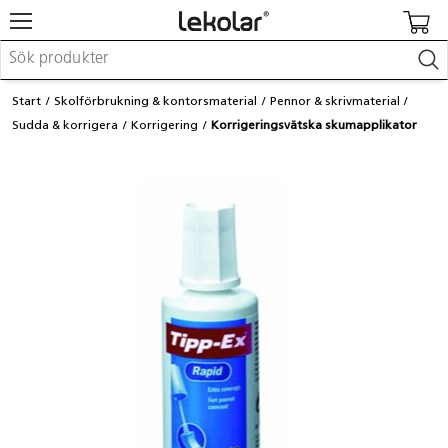
Möbler & inredning
Start
Skolförbrukning & kontorsmaterial
Pennor & skrivmaterial
Lekplatsutrustning & utemiljö
Sudda & korrigera
Korrigering
Korrigeringsvätska skumapplikator
Skapa
Leka
Lära
Barnvagnar & småbarnsartiklar
Skolförbrukning & kontorsmaterial
Logga in / Registrera dig
Hitta din säljare
Kontakta Lekolar