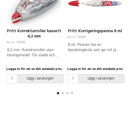
Pritt Korrekturroller kassett
Pritt Korrigeringspenna 8 ml
4,2 mm
Art.nr: 76994
Art.nr: 76998
A
8 ml. Pennan har en
4,2 mm. Korrekturroller utan
blandningskula som ger ett jämnt
lösningsmedel. För snabb och
och tunt flöde för mindre
enkel korrigering. Lämnar inga
korrigeringar. Snabbtorkande,
skugglinjer vid kopiering. Hållare
utan klorerade kolväten.
Logga in för att se ditt avtalade pris.
Logga in för att se ditt avtalade pris.
L
av ABS.
Lägg i varukorgen
Lägg i varukorgen