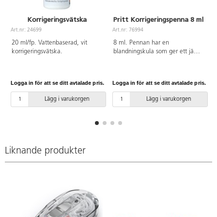
Korrigeringsvätska
Pritt Korrigeringspenna 8 ml
Art.nr: 24699
Art.nr: 76994
A
20 ml/fp. Vattenbaserad, vit
8 ml. Pennan har en
korrigeringsvätska.
blandningskula som ger ett jämnt
och tunt flöde för mindre
korrigeringar. Snabbtorkande,
utan klorerade kolväten.
Logga in för att se ditt avtalade pris.
Logga in för att se ditt avtalade pris.
L
Lägg i varukorgen
Lägg i varukorgen
Liknande produkter