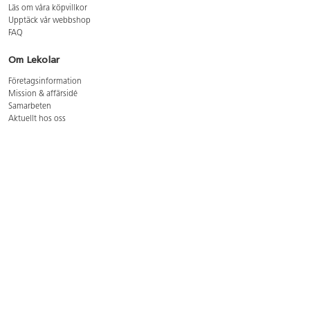
Läs om våra köpvillkor
Upptäck vår webbshop
FAQ
Om Lekolar
Företagsinformation
Mission & affärsidé
Samarbeten
Aktuellt hos oss
GDPR
Cookie Policy
Whistleblowing
Lediga jobb
Bruttoprislista lära, skapa, leka 2026-5
Bruttoprislista möbler 2026-3
Bruttoprislista lekplatsutrustning och utemiljö 2026-3
Kontakt
Öppettider kundtjänst: mån-tors 8-17, fre 8-16
Kundtjänst: 0479-19900
kundtjanst@lekolar.se
Besöksadress: Hallarydsvägen 8, 283 36 Osby