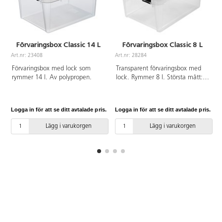
Förvaringsbox Classic 14 L
Förvaringsbox Classic 8 L
Art.nr: 23408
Art.nr: 28284
A
Förvaringsbox med lock som
Transparent förvaringsbox med
rymmer 14 l. Av polypropen.
lock. Rymmer 8 l. Största mått:
34x25x16 cm. Av polypropen.
Logga in för att se ditt avtalade pris.
Logga in för att se ditt avtalade pris.
L
Lägg i varukorgen
Lägg i varukorgen