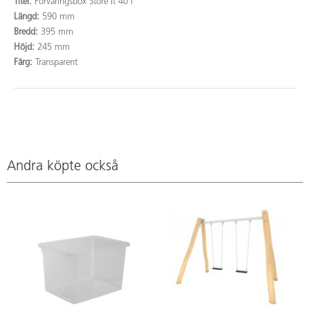
Titel:
Förvaringsbox Store It 40 l
Längd:
590 mm
Bredd:
395 mm
Höjd:
245 mm
Färg:
Transparent
Andra köpte också