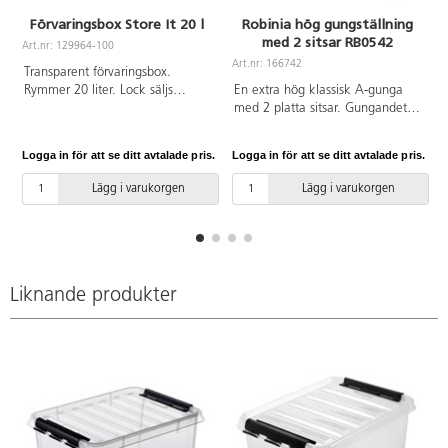
Förvaringsbox Store It 20 l
Robinia hög gungställning
med 2 sitsar RB0542
Art.nr: 129964-100
Art.nr: 166742
A
Transparent förvaringsbox.
Rymmer 20 liter. Lock säljs
En extra hög klassisk A-gunga
separat på artikelnummer
med 2 platta sitsar. Gungandet
129111. Av PP.
stärker barnens balans och
koordination och dessutom lär sig
Logga in för att se ditt avtalade pris.
Logga in för att se ditt avtalade pris.
L
barnen att orientera sig och
fokusera även under rörelse.
Lägg i varukorgen
Lägg i varukorgen
Gungrörelsen har även en
lugnande och sensorisk
stimulerande effekt. Bas i
Robinia, ett träslag som är
väderbeständigt, tar upp lite
vatten och är extremt hållbart.
Liknande produkter
Vid installation ska alltid den
medföljande manualen
användas. Den senaste versionen
finns att tillgå på begäran.
Inkluderar markförankring K21.