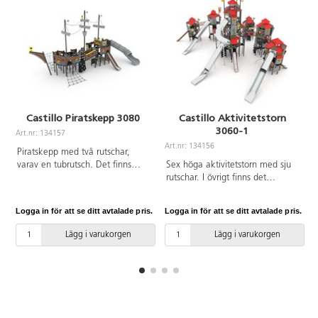
Castillo Piratskepp 3080
Castillo Aktivitetstorn
3060-1
Art.nr: 134157
Art.nr: 134156
A
Piratskepp med två rutschar,
varav en tubrutsch. Det finns
Sex höga aktivitetstorn med sju
även klätternät, klättervägg,
rutschar. I övrigt finns det
stege koordinationspaneler,
klätternät, klättervägg,
kikare och ratt. Se produktblad
klätterrep, koordinationspaneler,
Logga in för att se ditt avtalade pris.
Logga in för att se ditt avtalade pris.
L
för materialspecifikation och
stegar broar, brandmannastång
övrig info. Vid installation ska
och en liten gungrem. Se
Lägg i varukorgen
Lägg i varukorgen
alltid den medföljande manualen
produktblad för
användas. Den senaste versionen
materialspecifikation och övrig
finns att tillgå på begäran.
info. Vid installation ska alltid
Inkluderar markförankring K1.
den medföljande manualen
användas. Den senaste versionen
finns att tillgå på begäran.