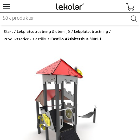
Möbler & inredning
Start
Lekplatsutrustning & utemiljö
Lekplatsutrustning
Lekplatsutrustning & utemiljö
Produktserier
Castillo
Castillo Aktivitetshus 3001-1
Skapa
Leka
Lära
Barnvagnar & småbarnsartiklar
Skolförbrukning & kontorsmaterial
Logga in / Registrera dig
Hitta din säljare
Kontakta Lekolar