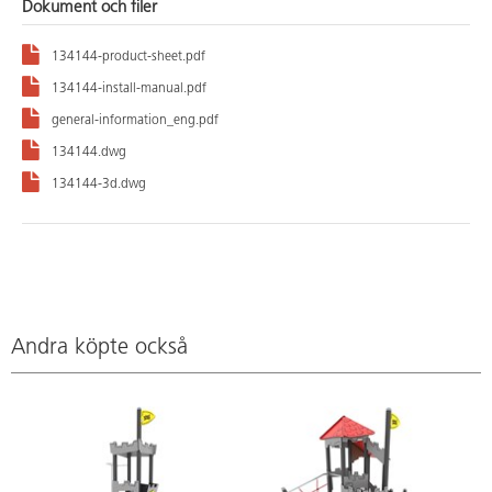
Dokument och filer
134144-product-sheet.pdf
134144-install-manual.pdf
general-information_eng.pdf
134144.dwg
134144-3d.dwg
Andra köpte också