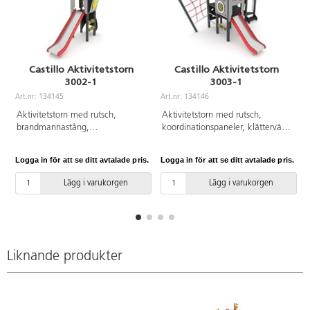
Castillo Aktivitetstorn
Castillo Aktivitetstorn
3002-1
3003-1
Art.nr: 134145
Art.nr: 134146
Aktivitetstorn med rutsch,
Aktivitetstorn med rutsch,
brandmannastång,
koordinationspaneler, klättervägg
koordinationspanel och
och klätternät. Se produktblad
klättervägg. Se produktblad för
för materialspecifikation och
Logga in för att se ditt avtalade pris.
Logga in för att se ditt avtalade pris.
L
materialspecifikation och övrig
övrig info. Vid installation ska
info. Vid installation ska alltid
alltid den medföljande manualen
Lägg i varukorgen
Lägg i varukorgen
den medföljande manualen
användas. Den senaste versionen
användas. Den senaste versionen
finns att tillgå på begäran.
finns att tillgå på begäran.
Inkluderar markförankring K1.
Inkluderar markförankring K1.
Liknande produkter