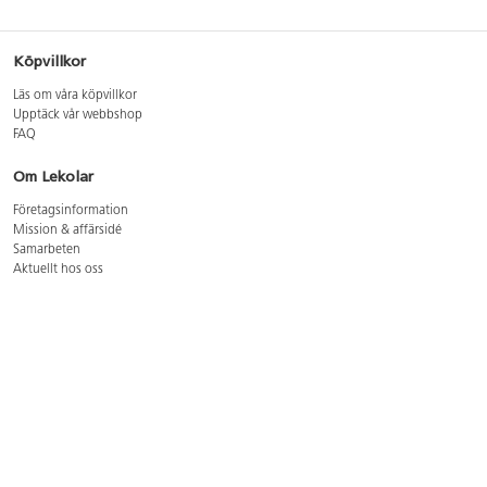
Köpvillkor
Läs om våra köpvillkor
Upptäck vår webbshop
FAQ
Om Lekolar
Företagsinformation
Mission & affärsidé
Samarbeten
Aktuellt hos oss
GDPR
Cookie Policy
Whistleblowing
Lediga jobb
Bruttoprislista lära, skapa, leka 2026-5
Bruttoprislista möbler 2026-3
Bruttoprislista lekplatsutrustning och utemiljö 2026-3
Kontakt
Öppettider kundtjänst: mån-tors 8-17, fre 8-16