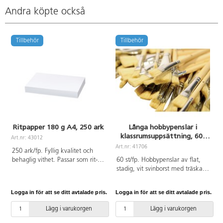
Andra köpte också
Tillbehör
Tillbehör
Ritpapper 180 g A4, 250 ark
Långa hobbypenslar i
klassrumsuppsättning, 60-
Art.nr: 43012
pack
Art.nr: 41706
A
250 ark/fp. Fyllig kvalitet och
behaglig vithet. Passar som rit-
60 st/fp. Hobbypenslar av flat,
och skisspapper, eller som
stadig, vit svinborst med träskaft.
underlag till torrare material som
Lämpliga för målning med
kritor och fiberpennor samt
tjockare färg t.ex. olja, akryl,
Logga in för att se ditt avtalade pris.
Logga in för att se ditt avtalade pris.
L
trögare färger som plakatfärger.
batik eller readymix. Ingår: 12 st
Tillverkat av ren, ny
av vardera storlek 2, 6, 8, 10 och
Lägg i varukorgen
Lägg i varukorgen
pappersmassa. FSC-certifierat.
20. Skaft ca 23-25 cm. PVC-fri.
PVC-fri.