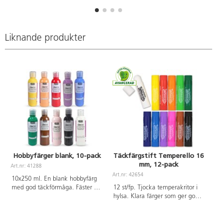
Liknande produkter
Hobbyfärger blank, 10-pack
Täckfärgstift Temperello 16
mm, 12-pack
Art.nr: 41288
A
Art.nr: 42654
10x250 ml. En blank hobbyfärg
med god täckförmåga. Fäster på
12 st/fp. Tjocka temperakritor i
de flesta underlag, t.ex. papper,
hylsa. Klara färger som ger god
trä och sten. Färgen kan
täckförmåga utan att smeta.
användas både inne och ute.
Ytan torkar snabbt. Kan