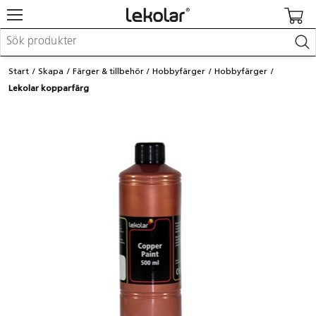
Möbler & inredning
Start
Skapa
Färger & tillbehör
Hobbyfärger
Hobbyfärger
Lekplatsutrustning & utemiljö
Lekolar kopparfärg
Skapa
Leka
Lära
Barnvagnar & småbarnsartiklar
Skolförbrukning & kontorsmaterial
Logga in / Registrera dig
Hitta din säljare
Kontakta Lekolar